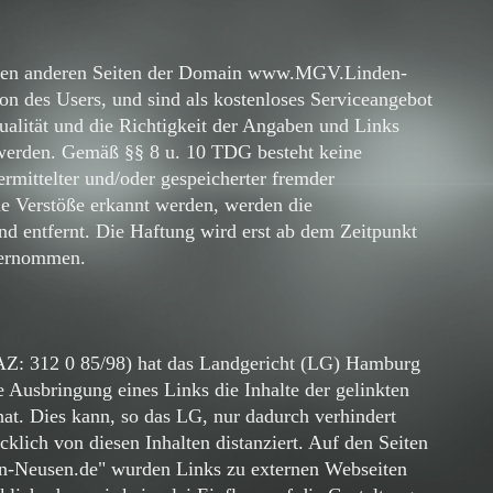
allen anderen Seiten der Domain www.MGV.Linden-
on des Users, und sind als kostenloses Serviceangebot
ualität und die Richtigkeit der Angaben und Links
 werden. Gemäß §§ 8 u. 10 TDG besteht keine
mittelter und/oder gespeicherter fremder
che Verstöße erkannt werden, werden die
d entfernt. Die Haftung wird erst ab dem Zeitpunkt
bernommen.
AZ: 312 0 85/98) hat das Landgericht (LG) Hamburg
 Ausbringung eines Links die Inhalte der gelinkten
hat. Dies kann, so das LG, nur dadurch verhindert
klich von diesen Inhalten distanziert. Auf den Seiten
Neusen.de" wurden Links zu externen Webseiten