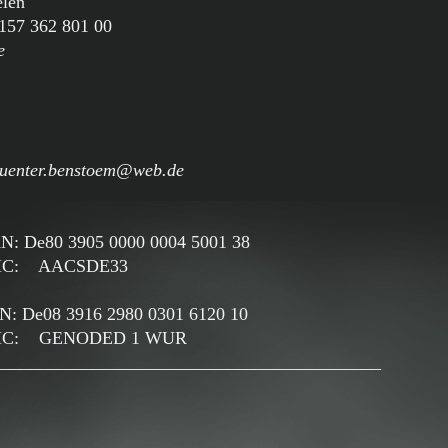
elen
0157 362 801 00
e
uenter.benstoem@web.de
e80 3905 0000 0004 5001 38
SDE33
: De08 3916 2980 0301 6120 10
DED 1 WUR
___________________________________________