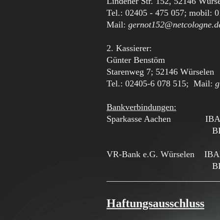
Lindener Str. 152, 52146 Würs
Tel.: 02405 - 475 057; mobil: 
Mail:
gernot152@netcologne.d
2. Kassierer:
Günter Benstöm
Starenweg 7; 52146 Würselen
Tel.: 02405-6 078 515; Mail:
g
Bankverbindungen:
Sparkasse Aachen IBAN: D
BIC: AAC
VR-Bank e.G. Würselen IBAN
BIC: GENO
_________________________
Haftungsausschluss