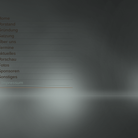
Home
Vorstand
Gründung
Satzung
Über uns
Termine
Aktuelles
Vorschau
Fotos
Sponsoren
Sonstiges
Impressum